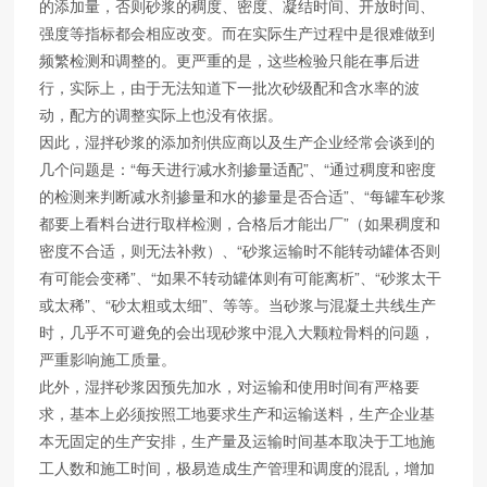
的添加量，否则砂浆的稠度、密度、凝结时间、开放时间、
强度等指标都会相应改变。而在实际生产过程中是很难做到
频繁检测和调整的。更严重的是，这些检验只能在事后进
行，实际上，由于无法知道下一批次砂级配和含水率的波
动，配方的调整实际上也没有依据。
因此，湿拌砂浆的添加剂供应商以及生产企业经常会谈到的
几个问题是：“每天进行减水剂掺量适配”、“通过稠度和密度
的检测来判断减水剂掺量和水的掺量是否合适”、“每罐车砂浆
都要上看料台进行取样检测，合格后才能出厂”（如果稠度和
密度不合适，则无法补救）、“砂浆运输时不能转动罐体否则
有可能会变稀”、“如果不转动罐体则有可能离析”、“砂浆太干
或太稀”、“砂太粗或太细”、等等。当砂浆与混凝土共线生产
时，几乎不可避免的会出现砂浆中混入大颗粒骨料的问题，
严重影响施工质量。
此外，湿拌砂浆因预先加水，对运输和使用时间有严格要
求，基本上必须按照工地要求生产和运输送料，生产企业基
本无固定的生产安排，生产量及运输时间基本取决于工地施
工人数和施工时间，极易造成生产管理和调度的混乱，增加