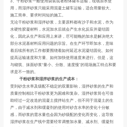
3、干粉砂浆一般使用袋装或者粉体罐车运输，现场加水使
用，而湿拌砂浆只能采用混凝土罐车运输，适合用量较大、
施工简单、要求时间短的施工。
无论干粉砂浆和湿拌砂浆，主要原料都有沙子和水泥，作为
水硬性胶凝材料，水泥加水后就会产生水化反应并凝结固
化，因此从生产和应用上来讲，尽可能晚的加水是解决绝大
部分水泥基材料应用问题的宗旨。在生产环节即加水，意味
着后续所有的工作都要围绕着如何延迟水泥凝结固化、如何
提高运输速度和方量、如何加快使用速度来进行。但是，这
与砌筑、抹面砂浆“量小、分散、速度慢”的现场施工特点和要
求是不一致的。
干粉砂浆和湿拌砂浆的生产成本：
受到砂含水率及级配不稳定的双重影响，湿拌砂浆的生产和
质量控制相比干粉砂浆更为困难和复杂。湿拌砂浆筒仓可借
助经过一定改造的混凝土搅拌站生产，但不同于混凝土的生
产，由于减水剂和缓凝剂的使用对砂含水率的变化十分敏
感，而砂浆的需水量也会因为砂级配的变化而变化，这导致
湿拌砂浆在生产线中需要经常调整加水量、减水剂、缓凝剂